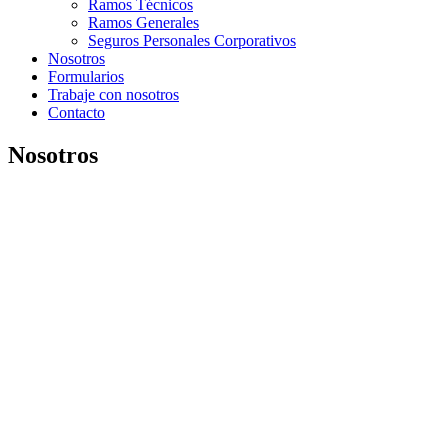
Ramos Técnicos
Ramos Generales
Seguros Personales Corporativos
Nosotros
Formularios
Trabaje con nosotros
Contacto
Nosotros
Más de 25 años avalan nuestra experiencia
Nuestra estructura de servicio y profesionalismo garantizan la más
completa protección de los clientes.
Trabajamos con aseguradoras nacionales e internacionales de
reconocido prestigio.
Misión
Satisfacer las necesidades de nuestros clientes con la más alta
calidad de servicio y profesionalismo sobre la base del continuo